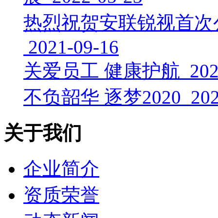
热烈祝贺安联锐视首次
2021-09-16
关爱员工 健康护航 2020-
不负韶华 逐梦2020 2020
关于我们
企业简介
资质荣誉