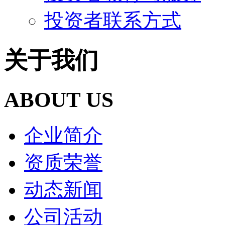
投资者联系方式
关于我们
ABOUT US
企业简介
资质荣誉
动态新闻
公司活动