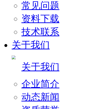
常见问题
资料下载
技术联系
关于我们
关于我们
企业简介
动态新闻