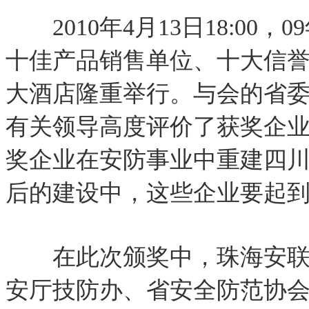
2010年4月13日18:00
十佳产品销售单位、十大信誉
大酒店隆重举行。与会的省
有关领导高度评价了获奖企
奖企业在安防事业中重建四
后的建设中，这些企业要起
在此次颁奖中，珠海安联锐
安厅技防办、省安全防范协