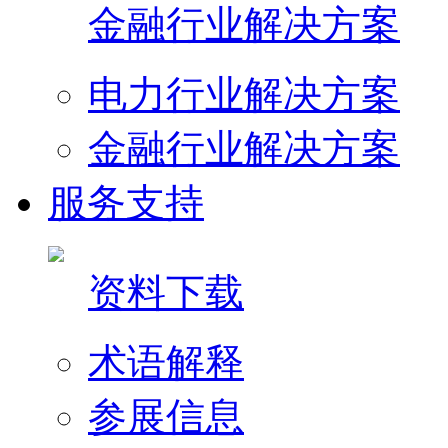
金融行业解决方案
电力行业解决方案
金融行业解决方案
服务支持
资料下载
术语解释
参展信息