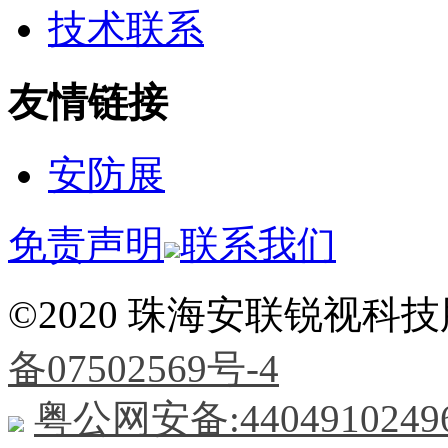
技术联系
友情链接
安防展
免责声明
联系我们
©2020 珠海安联锐视
备07502569号-4
粤公网安备:44049102496