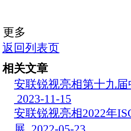
更多
返回列表页
相关文章
安联锐视亮相第十九届
2023-11-15
安联锐视亮相2022年IS
展 2022-05-23