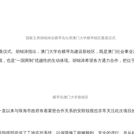
国家主席胡锦涛在横琴岛出席澳门大学横琴校区奠基仪式
奠基仪式。胡锦涛指出，澳门大学在横琴岛建设新校区，既是澳门社会事
成，也是“一国两制”优越性的生动体现。胡锦涛希望各方通力合作，把位
横琴岛澳门大学新校区
一直以来与珠海市政府有着紧密合作关系的安联锐视也非常关注此次项目
设指挥部提供了工地监控系统，以保障施工能够顺利、安全的进行。并从